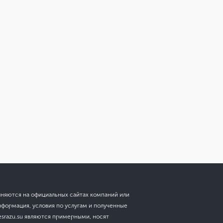
лняются на официальных сайтах компаний или
нформация, условия по услугам и полученные
esrazu.su являются примерными, носят